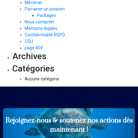
Mécénat
Parrainer un poisson
Packages
Nous contacter
Mentions légales
Confidentialité RGPD
CGU
page 404
Archives
Catégories
Aucune catégorie
Rejoignez-nous & soutenez
nos actions dès
ADHÉRER
maintenant !